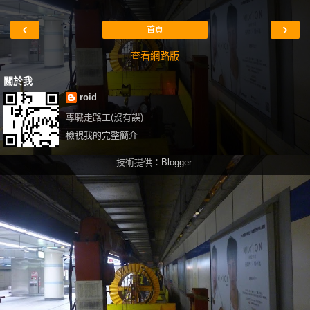
‹
›
首頁
查看網路版
關於我
roid
專職走路工(沒有誤)
檢視我的完整簡介
技術提供：
Blogger
.