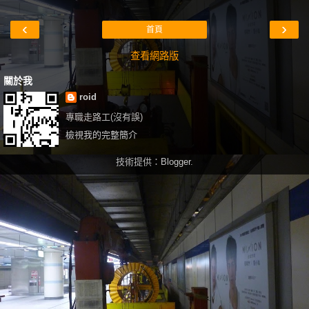
‹
›
首頁
查看網路版
關於我
roid
專職走路工(沒有誤)
檢視我的完整簡介
技術提供：
Blogger
.