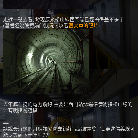
走近一點去看, 發現原來松山線西門端已經搞得差不多了.
(潛盾還沒破鏡前的狀況可以看
舊文章的照片
)
去年底在搞的電力纜線,主要是西門站北端準備銜接松山線的
舊有明挖隧道段.
==
話說最近幾個月應該就會去新莊搞漏波電纜了...要進信義線可
能要等到下半年吧??