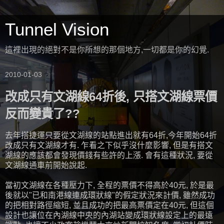
Tunnel Vision
這裡出現的絕對不是你所想的那個地方,一切都是你的幻覺.
2010-01-03
改成只有文湖線64折後, 只搭文湖線票價
反而變貴了??
去年搭捷運只要從文湖線的站點進出就有64折,今年開始64折
改成只有文湖線才有. 乍看之下似乎沒什麼影響, 但是有搭文
湖線的應該都會發現價錢有些許的上漲. 會有這種狀況, 要從
文湖線通車前開始說起.
當初文湖線在各種壓力下, 全程的票價不得高於40元, 於是最
後就以"已和南港線連成環狀線"的假定狀況來計價, 雖然成功
的把相對路徑縮短, 並且成功的把最高票價定在40元, 但這個
設計也讓位在內湖線中央的內湖站變成環狀線設定上的最遠