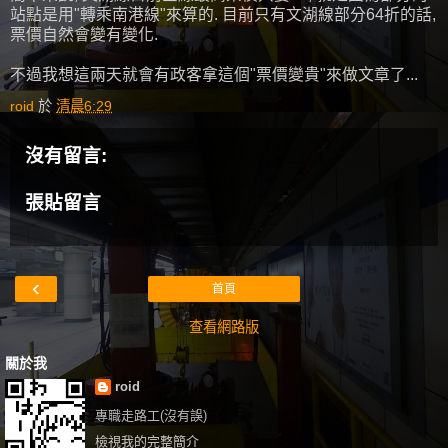
站點是用"轉乘南港線"來算的. 目前只有文湖線部分64折的話,
票價自然會變有變化.
不過我想這兩天就會有政客拿這個"票價變貴"來做文章了...
roid
於
清晨6:29
沒有留言:
張貼留言
‹
首頁
查看網路版
關於我
roid
專職走路工(沒有誤)
檢視我的完整簡介